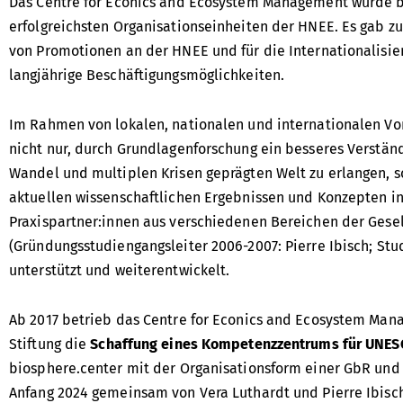
Das Centre for Econics and Ecosystem Management wurde bez
erfolgreichsten Organisationseinheiten der HNEE. Es gab z
von Promotionen an der HNEE und für die Internationalisie
langjährige Beschäftigungsmöglichkeiten.
Im Rahmen von lokalen, nationalen und internationalen Vo
nicht nur, durch Grundlagenforschung ein besseres Verstän
Wandel und multiplen Krisen geprägten Welt zu erlangen, 
aktuellen wissenschaftlichen Ergebnissen und Konzepten in
Praxispartner:innen aus verschiedenen Bereichen der Gesel
(Gründungsstudiengangsleiter 2006-2007: Pierre Ibisch; Stu
unterstützt und weiterentwickelt.
Ab 2017 betrieb das Centre for Econics and Ecosystem Man
Stiftung die
Schaffung eines Kompetenzzentrums für UNES
biosphere.center mit der Organisationsform einer GbR und 
Anfang 2024 gemeinsam von Vera Luthardt und Pierre Ibisch