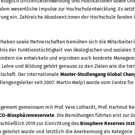
üglich Drittmitteleinwerbung und Publikationen sowie Öffen
udem wesentliche Impulse zur Hochschulentwicklung. Es setzte
rung ein. Zahlreiche Absolvent:innen der Hochschule fanden 
rhaben sowie Partnerschaften bemühen sich die Mitarbeiter:i
dnis der Funktionstüchtigkeit von ökologischen und sozialen
sondern sie entwickeln und erproben auch konkrete Manageme
 Lehre und Bildung gehört genauso zu den Zielen wie die tra
lschaft. Der internationale
Master-Studiengang Global Cha
diengangsleiter seit 2007: Martin Welp) wurde vom Centre fo
agement gemeinsam mit Prof. Vera Luthardt, Prof. Hartmut R
CO-Biosphärenreservate
. Die Bemühungen führten erst zur G
schließlich 2019 zur Einrichtung des
Biosphere Reserves Inst
 geleitet wurde und letztlich die Anerkennung als Kategorie 