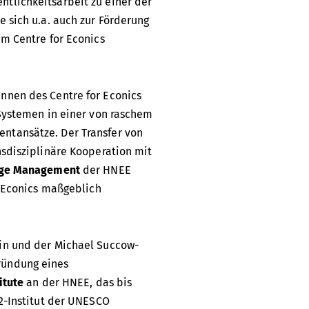
tlichkeitsarbeit zu einer der
 sich u.a. auch zur Förderung
im Centre for Econics
nnen des Centre for Econics
 Systemen in einer von raschem
ntansätze. Der Transfer von
nsdisziplinäre Kooperation mit
nge Management
der HNEE
r Econics maßgeblich
ein und der Michael Succow-
ründung eines
itute
an der HNEE, das bis
2-Institut der UNESCO