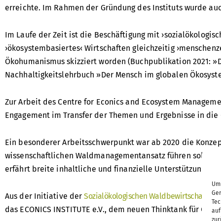
erreichte. Im Rahmen der Gründung des Instituts wurde au
Im Laufe der Zeit ist die Beschäftigung mit ›sozialökologis
›ökosystembasiertes‹ Wirtschaften gleichzeitig ›menschenze
Ökohumanismus skizziert worden (Buchpublikation 2021: »D
Nachhaltigkeitslehrbuch »Der Mensch im globalen Ökosyst
Zur Arbeit des Centre for Econics and Ecosystem Manageme
Engagement im Transfer der Themen und Ergebnisse in die 
Ein besonderer Arbeitsschwerpunkt war ab 2020 die Konze
wissenschaftlichen Waldmanagementansatz führen sollen. D
erfährt breite inhaltliche und finanzielle Unterstützung durc
Um 
Ger
Aus der Initiative der
Sozialökologischen Waldbewirtschaftung
Tec
das ECONICS INSTITUTE e.V., dem neuen Thinktank für Ökos
auf
zur