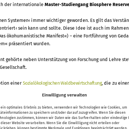
ch der internationale
Master-Studiengang Biosphere Reser
chen Systemen‹ immer wichtiger geworden. Es gilt das Verstän
ntriert‹ sein kann und sollte. Diese Idee ist auch im Rahmen
as ökohumanistische Manifest«) – eine Fortführung von Ged
em« präsentiert wurden.
nt gehörte neben Unterstützung von Forschung und Lehre st
Gesellschaft.
ption einer
Sozialökologischen Waldbewirtschaftung
, die zu ein
ie Initiative wurde vom Autoren Peter Wohlleben an die Ho
Einwilligung verwalten
h ein vielfältiges zivilgesellschaftliches Netzwerk.
ein optimales Erlebnis zu bieten, verwenden wir Technologien wie Cookies, um
äteinformationen zu speichern und/oder darauf zuzugreifen. Wenn Sie diesen
und der engen Zusammenarbeit mit Peter Wohlleben sowie w
hnologien zustimmen, können wir Daten wie das Surfverhalten oder eindeutige 
ysteme.
 dieser Website verarbeiten. Wenn Sie die Einwillligung nicht erteilen oder
ückziehen, können bestimmte Merkmale und Funktionen beeinträchtigt werden.