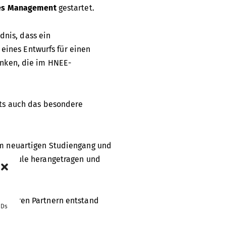
ves Management
gestartet.
dnis, dass ein
 eines Entwurfs für einen
anken, die im HNEE-
ets auch das besondere
em neuartigen Studiengang und
chschule herangetragen und
eiteren Partnern entstand
IDs