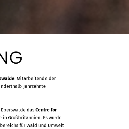
NG
rswalde
. Mitarbeitende der
anderthalb Jahrzehnte
ng Eberswalde das
Centre for
ge in Großbritannien. Es wurde
chbereichs für Wald und Umwelt