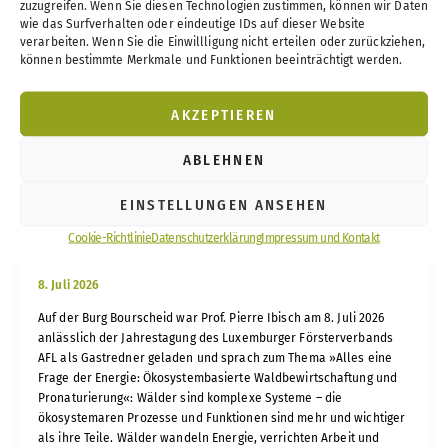
zuzugreifen. Wenn Sie diesen Technologien zustimmen, können wir Daten
wie das Surfverhalten oder eindeutige IDs auf dieser Website
verarbeiten. Wenn Sie die Einwillligung nicht erteilen oder zurückziehen,
können bestimmte Merkmale und Funktionen beeinträchtigt werden.
Aktuelles
Uncategorized
,
AKZEPTIEREN
ABLEHNEN
Alles eine Frage der Energie – Ökosystembasierte
EINSTELLUNGEN ANSEHEN
Waldbewirtschaftung und Pronaturierung
Cookie-Richtlinie
Datenschutzerklärung
Impressum und Kontakt
8. Juli 2026
Auf der Burg Bourscheid war Prof. Pierre Ibisch am 8. Juli 2026
anlässlich der Jahrestagung des Luxemburger Försterverbands
AFL als Gastredner geladen und sprach zum Thema »Alles eine
Frage der Energie: Ökosystembasierte Waldbewirtschaftung und
Pronaturierung«: Wälder sind komplexe Systeme – die
ökosystemaren Prozesse und Funktionen sind mehr und wichtiger
als ihre Teile. Wälder wandeln Energie, verrichten Arbeit und