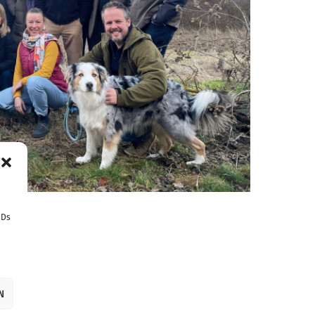
IDs
N