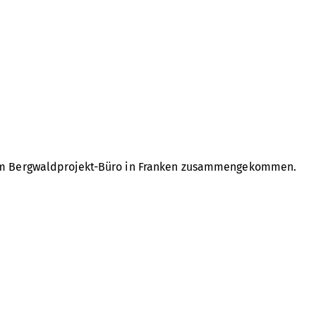
 im Bergwaldprojekt-Büro in Franken zusammengekommen.
hlichem Austausch, um mit starkem Engagement und viel
 an dabei. Die Wald-Allianz ist ein starkes Netzwerk mit
ben und zeigen, wie sie funktioniert und dass sie wirkt.
utzorganisationen zusammen: Mit dabei sind
Bergwaldprojekt