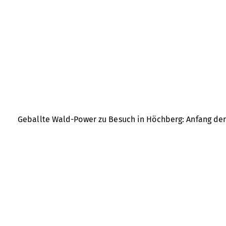
Geballte Wald-Power zu Besuch in Höchberg: Anfang der
Zwei Tage lang trafen sich Vertreter:innen aus den Unt
Esprit die Pläne für 2026 zum Schutz und zur Stärkung 
Das ECONICS INSTITUTE (beziehungsweise der Vorgänger C
Partnern im gesamten Bundesgebiet. Der Verbund wird ge
Um dieses Ziel zu erreichen, arbeiten verschiedene Or
e.V.
,
Ecosia
,
Greenpeace Deutschland
,
Naturwald Akademie
,