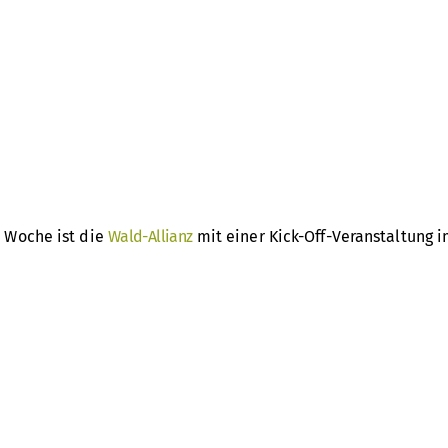
 Woche ist die
Wald-Allianz
mit einer Kick-Off-Veranstaltung
erstützerorganisationen zu strategischen Workshops und fac
unserer Wälder auf den Weg zu bringen.
entre for Econics and Ecosystem Management) ist von Anfang
meinsam für eine sozialökologische Waldbewirtschaftung wer
ganisationen aus Praktiker*innen, Wissenschaft und Natursch
Umweltstiftung Greenpeace
und
Wohllebens Waldakademie
.