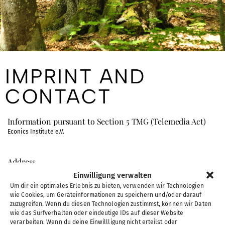
IMPRINT AND
CONTACT​
Information pursuant to Section 5 TMG (Telemedia Act)
Econics Institute e.V.
Address
Choriner Bahnhofstraße 1
Einwilligung verwalten
16230 Chorin
Um dir ein optimales Erlebnis zu bieten, verwenden wir Technologien
wie Cookies, um Geräteinformationen zu speichern und/oder darauf
zuzugreifen. Wenn du diesen Technologien zustimmst, können wir Daten
Contact
wie das Surfverhalten oder eindeutige IDs auf dieser Website
verarbeiten. Wenn du deine Einwillligung nicht erteilst oder
E-Mail: inga.engelhardt@econics.institute