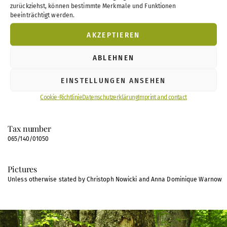
zurückziehst, können bestimmte Merkmale und Funktionen
beeinträchtigt werden.
Represented by
AKZEPTIEREN
Prof. Dr. Pierre Ibisch –
Prof. Dr. Daniel Johnson –
Christoph Nowicki –
Nils
Reinhardt –
Dr. Anselm Schneider
ABLEHNEN
Register entry
EINSTELLUNGEN ANSEHEN
Register court: Frankfurt/Oder Local Court
Cookie-Richtlinie
Datenschutzerklärung
Imprint and contact
Register number: VR 7162 FF FF
Tax number
065/140/01050
Pictures
Unless otherwise stated by Christoph Nowicki and Anna Dominique Warnow